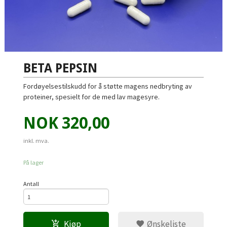
BETA PEPSIN
Fordøyelsestilskudd for å støtte magens nedbryting av
proteiner, spesielt for de med lav magesyre.
Pris
NOK
320,00
inkl. mva.
På lager
Antall
Kjøp
Ønskeliste