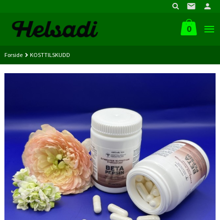
Gå
til
innholdet
0
Forside
KOSTTILSKUDD